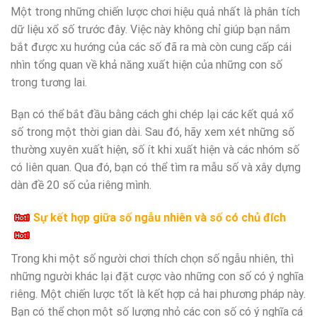
Một trong những chiến lược chơi hiệu quả nhất là phân tích
dữ liệu xổ số trước đây. Việc này không chỉ giúp bạn nắm
bắt được xu hướng của các số đã ra mà còn cung cấp cái
nhìn tổng quan về khả năng xuất hiện của những con số
trong tương lai.
Bạn có thể bắt đầu bằng cách ghi chép lại các kết quả xổ
số trong một thời gian dài. Sau đó, hãy xem xét những số
thường xuyên xuất hiện, số ít khi xuất hiện và các nhóm số
có liên quan. Qua đó, bạn có thể tìm ra mẫu số và xây dựng
dàn đề 20 số của riêng mình.
Sự kết hợp giữa số ngẫu nhiên và số có chủ đích
Trong khi một số người chơi thích chọn số ngẫu nhiên, thì
những người khác lại đặt cược vào những con số có ý nghĩa
riêng. Một chiến lược tốt là kết hợp cả hai phương pháp này.
Bạn có thể chọn một số lượng nhỏ các con số có ý nghĩa cá