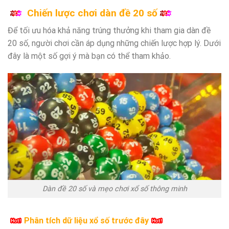
Chiến lược chơi dàn đề 20 số
Để tối ưu hóa khả năng trúng thưởng khi tham gia dàn đề
20 số, người chơi cần áp dụng những chiến lược hợp lý. Dưới
đây là một số gợi ý mà bạn có thể tham khảo.
Dàn đề 20 số và mẹo chơi xổ số thông minh
Phân tích dữ liệu xổ số trước đây