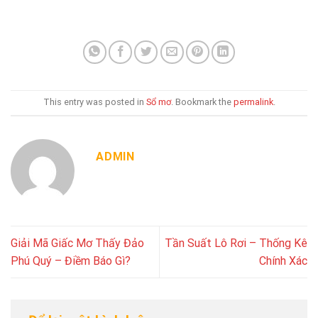
This entry was posted in
Sổ mơ
. Bookmark the
permalink
.
ADMIN
Giải Mã Giấc Mơ Thấy Đảo
Tần Suất Lô Rơi – Thống Kê
Phú Quý – Điềm Báo Gì?
Chính Xác