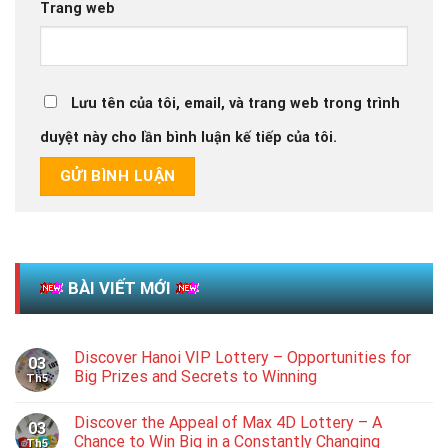
Trang web
Lưu tên của tôi, email, và trang web trong trình
duyệt này cho lần bình luận kế tiếp của tôi.
BÀI VIẾT MỚI
Discover Hanoi VIP Lottery – Opportunities for
03
Big Prizes and Secrets to Winning
Th5
Discover the Appeal of Max 4D Lottery – A
03
Chance to Win Big in a Constantly Changing
Th5