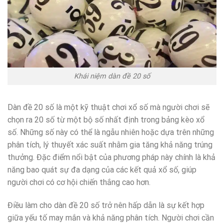
Khái niệm dàn đề 20 số
Dàn đề 20 số là một kỹ thuật chơi xổ số mà người chơi sẽ
chọn ra 20 số từ một bộ số nhất định trong bảng kèo xổ
số. Những số này có thể là ngẫu nhiên hoặc dựa trên những
phân tích, lý thuyết xác suất nhằm gia tăng khả năng trúng
thưởng. Đặc điểm nổi bật của phương pháp này chính là khả
năng bao quát sự đa dạng của các kết quả xổ số, giúp
người chơi có cơ hội chiến thắng cao hơn.
Điều làm cho dàn đề 20 số trở nên hấp dẫn là sự kết hợp
giữa yếu tố may mắn và khả năng phân tích. Người chơi cần