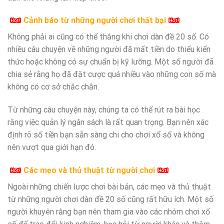
Cảnh báo từ những người chơi thất bại
Không phải ai cũng có thể thắng khi chơi dàn đề 20 số. Có
nhiều câu chuyện về những người đã mất tiền do thiếu kiến
thức hoặc không có sự chuẩn bị kỹ lưỡng. Một số người đã
chia sẻ rằng họ đã đặt cược quá nhiều vào những con số mà
không có cơ sở chắc chắn.
Từ những câu chuyện này, chúng ta có thể rút ra bài học
rằng việc quản lý ngân sách là rất quan trọng. Bạn nên xác
định rõ số tiền bạn sẵn sàng chi cho chơi xổ số và không
nên vượt qua giới hạn đó.
Các mẹo và thủ thuật từ người chơi
Ngoài những chiến lược chơi bài bản, các mẹo và thủ thuật
từ những người chơi dàn đề 20 số cũng rất hữu ích. Một số
người khuyên rằng bạn nên tham gia vào các nhóm chơi xổ