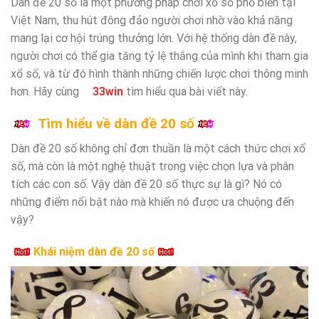
Dàn đề 20 số là một phương pháp chơi xổ số phổ biến tại
Việt Nam, thu hút đông đảo người chơi nhờ vào khả năng
mang lại cơ hội trúng thưởng lớn. Với hệ thống dàn đề này,
người chơi có thể gia tăng tỷ lệ thắng của mình khi tham gia
xổ số, và từ đó hình thành những chiến lược chơi thông minh
hơn. Hãy cùng
33win
tìm hiểu qua bài viết này.
Tìm hiểu về dàn đề 20 số
Dàn đề 20 số không chỉ đơn thuần là một cách thức chơi xổ
số, mà còn là một nghệ thuật trong việc chọn lựa và phân
tích các con số. Vậy dàn đề 20 số thực sự là gì? Nó có
những điểm nổi bật nào mà khiến nó được ưa chuộng đến
vậy?
Khái niệm dàn đề 20 số