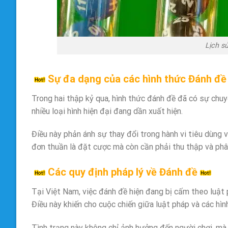
Lịch s
Sự đa dạng của các hình thức Đánh đề
Trong hai thập kỷ qua, hình thức đánh đề đã có sự chu
nhiều loại hình hiện đại đang dần xuất hiện.
Điều này phản ánh sự thay đổi trong hành vi tiêu dùng v
đơn thuần là đặt cược mà còn cần phải thu thập và phâ
Các quy định pháp lý về Đánh đề
Tại Việt Nam, việc đánh đề hiện đang bị cấm theo luật p
Điều này khiến cho cuộc chiến giữa luật pháp và các hìn
Tình trạng này không chỉ ảnh hưởng đến người chơi, mà 