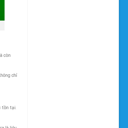
mà còn
không chỉ
 tồn tại.
a là liệu