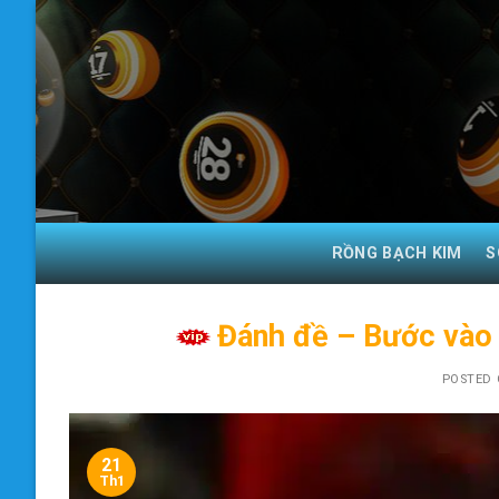
Skip
to
content
RỒNG BẠCH KIM
S
Đánh đề – Bước vào 
POSTED
21
Th1