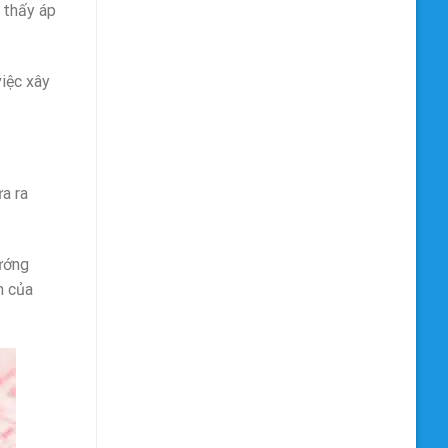
 thấy áp
việc xây
a ra
ướng
h của