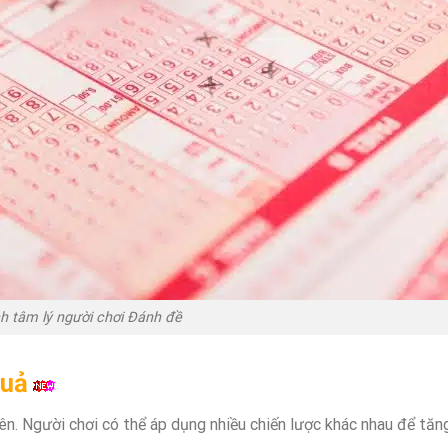
h tâm lý người chơi Đánh đề
quả
ên. Người chơi có thể áp dụng nhiều chiến lược khác nhau để tăn