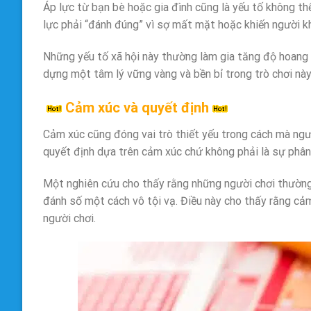
Áp lực từ bạn bè hoặc gia đình cũng là yếu tố không th
lực phải “đánh đúng” vì sợ mất mặt hoặc khiến người k
Những yếu tố xã hội này thường làm gia tăng độ hoang ma
dựng một tâm lý vững vàng và bền bỉ trong trò chơi này 
Cảm xúc và quyết định
Cảm xúc cũng đóng vai trò thiết yếu trong cách mà ngườ
quyết định dựa trên cảm xúc chứ không phải là sự phân 
Một nghiên cứu cho thấy rằng những người chơi thường 
đánh số một cách vô tội vạ. Điều này cho thấy rằng cả
người chơi.