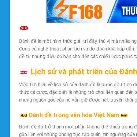
Đánh đề là một hình thức giải trí đầy thú vị mà nhiều n
đựng cả nghệ thuật phân tích và dự đoán khá hấp dẫn. 
đề từ những điều cơ bản cho đến các chiến lược phức t
Lịch sử và phát triển của Đán
Việc tìm hiểu về lịch sử của đánh đề là bước đầu tiên để
thức cá cược, đặc biệt là những trò chơi liên quan đến 
nhưng nguồn gốc của nó vẫn giữ được nét truyền thống
Đánh đề trong văn hóa Việt Nam
Đánh đề đã trở thành một phần không thể thiếu trong đời
gắn liền với những phong tục tập quán, tín ngưỡng của 