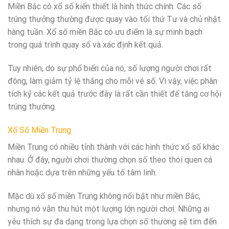
Miền Bắc có xổ số kiến thiết là hình thức chính. Các số
trúng thưởng thường được quay vào tối thứ Tư và chủ nhật
hàng tuần. Xổ số miền Bắc có ưu điểm là sự minh bạch
trong quá trình quay số và xác định kết quả.
Tuy nhiên, do sự phổ biến của nó, số lượng người chơi rất
đông, làm giảm tỷ lệ thắng cho mỗi vé số. Vì vậy, việc phân
tích kỹ các kết quả trước đây là rất cần thiết để tăng cơ hội
trúng thưởng.
Xổ Số Miền Trung
Miền Trung có nhiều tỉnh thành với các hình thức xổ số khác
nhau. Ở đây, người chơi thường chọn số theo thói quen cá
nhân hoặc dựa trên những yếu tố tâm linh.
Mặc dù xổ số miền Trung không nổi bật như miền Bắc,
nhưng nó vẫn thu hút một lượng lớn người chơi. Những ai
yêu thích sự đa dạng trong lựa chọn số thường sẽ tìm đến