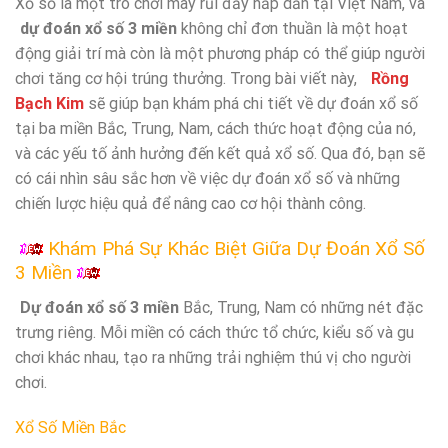
Xổ số là một trò chơi may rủi đầy hấp dẫn tại Việt Nam, và
dự đoán xổ số 3 miền
không chỉ đơn thuần là một hoạt
động giải trí mà còn là một phương pháp có thể giúp người
chơi tăng cơ hội trúng thưởng. Trong bài viết này,
Rồng
Bạch Kim
sẽ giúp bạn khám phá chi tiết về dự đoán xổ số
tại ba miền Bắc, Trung, Nam, cách thức hoạt động của nó,
và các yếu tố ảnh hưởng đến kết quả xổ số. Qua đó, bạn sẽ
có cái nhìn sâu sắc hơn về việc dự đoán xổ số và những
chiến lược hiệu quả để nâng cao cơ hội thành công.
Khám Phá Sự Khác Biệt Giữa Dự Đoán Xổ Số
3 Miền
Dự đoán xổ số 3 miền
Bắc, Trung, Nam có những nét đặc
trưng riêng. Mỗi miền có cách thức tổ chức, kiểu số và gu
chơi khác nhau, tạo ra những trải nghiệm thú vị cho người
chơi.
Xổ Số Miền Bắc