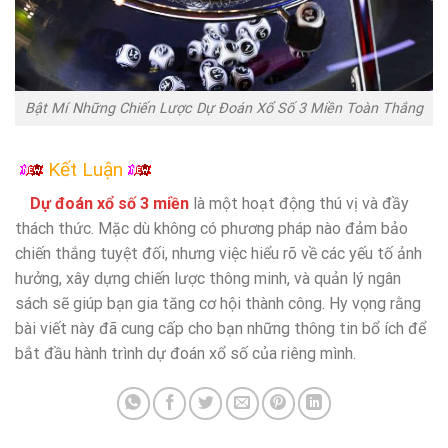
Bật Mí Những Chiến Lược Dự Đoán Xổ Số 3 Miền Toàn Thắng
Kết Luận
Dự đoán xổ số 3 miền
là một hoạt động thú vị và đầy
thách thức. Mặc dù không có phương pháp nào đảm bảo
chiến thắng tuyệt đối, nhưng việc hiểu rõ về các yếu tố ảnh
hưởng, xây dựng chiến lược thông minh, và quản lý ngân
sách sẽ giúp bạn gia tăng cơ hội thành công. Hy vọng rằng
bài viết này đã cung cấp cho bạn những thông tin bổ ích để
bắt đầu hành trình dự đoán xổ số của riêng mình.