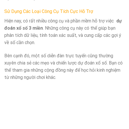
Sử Dụng Các Loại Công Cụ Tích Cực Hỗ Trợ
Hiện nay, có rất nhiều công cụ và phần mềm hỗ trợ việc
dự
đoán xổ số 3 miền
. Những công cụ này có thể giúp bạn
phân tích dữ liệu, tính toán xác suất, và cung cấp các gợi ý
về số cần chọn.
Bên cạnh đó, một số diễn đàn trực tuyến cũng thường
xuyên chia sẻ các mẹo và chiến lược dự đoán xổ số. Bạn có
thể tham gia những cộng đồng này để học hỏi kinh nghiệm
từ những người chơi khác.