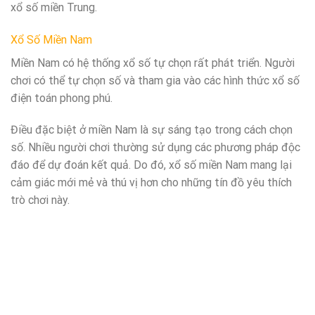
xổ số miền Trung.
Xổ Số Miền Nam
Miền Nam có hệ thống xổ số tự chọn rất phát triển. Người
chơi có thể tự chọn số và tham gia vào các hình thức xổ số
điện toán phong phú.
Điều đặc biệt ở miền Nam là sự sáng tạo trong cách chọn
số. Nhiều người chơi thường sử dụng các phương pháp độc
đáo để dự đoán kết quả. Do đó, xổ số miền Nam mang lại
cảm giác mới mẻ và thú vị hơn cho những tín đồ yêu thích
trò chơi này.