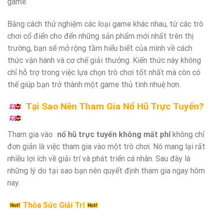
game.
Bằng cách thử nghiệm các loại game khác nhau, từ các trò
chơi cổ điển cho đến những sản phẩm mới nhất trên thị
trường, bạn sẽ mở rộng tầm hiểu biết của mình về cách
thức vận hành và cơ chế giải thưởng. Kiến thức này không
chỉ hỗ trợ trong việc lựa chọn trò chơi tốt nhất mà còn có
thể giúp bạn trở thành một game thủ tinh nhuệ hơn.
Tại Sao Nên Tham Gia Nổ Hũ Trực Tuyến?
Tham gia vào
nổ hũ trực tuyến không mất phí
không chỉ
đơn giản là việc tham gia vào một trò chơi. Nó mang lại rất
nhiều lợi ích về giải trí và phát triển cá nhân. Sau đây là
những lý do tại sao bạn nên quyết định tham gia ngay hôm
nay.
Thỏa Sức Giải Trí