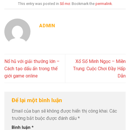
This entry was posted in
Sổ mơ
. Bookmark the
permalink
.
ADMIN
Nổ hũ với giải thưởng lớn –
Xổ Số Minh Ngọc – Miền
Cách tạo dấu ấn trong thế
Trung: Cuộc Chơi Đầy Hấp
giới game online
Dẫn
Để lại một bình luận
Email của bạn sẽ không được hiển thị công khai.
Các
trường bắt buộc được đánh dấu
*
Bình luận
*