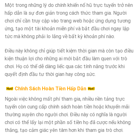
Một trong những lý do chính khiến nổ hũ trực tuyến trở nên
hấp dẫn là sự đơn giản trong cách thức tham gia. Người
chơi chỉ cần truy cập vào trang web hoặc ứng dụng tương
ứng, tạo một tài khoản miễn phí và bắt đầu chơi ngay lập
tức mà không phải lo lắng về bất kỳ khoản phí nào.
Điều này không chỉ giúp tiết kiệm thời gian mà còn tạo điều
kiện thuận lợi cho những ai mới bắt đầu làm quen với trò
chơi. Họ có thể dễ dàng liếc qua các tính năng trước khi
quyết định đầu tư thời gian hay công sức.
Chính Sách Hoàn Tiền Hấp Dẫn
Ngoài việc không mất phí tham gia, nhiều nền tảng trực
tuyến còn cung cấp chính sách hoàn tiền hoặc khuyến mãi
thường xuyên cho người chơi. Điều này có nghĩa là người
chơi có thể lấy lại một phần số tiền họ đã cược nếu không
thắng, tạo cảm giác yên tâm hơn khi tham gia trò chơi.