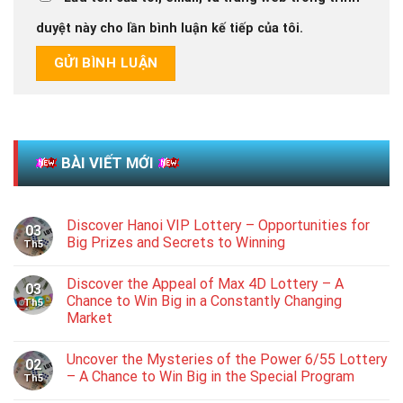
duyệt này cho lần bình luận kế tiếp của tôi.
BÀI VIẾT MỚI
Discover Hanoi VIP Lottery – Opportunities for
03
Big Prizes and Secrets to Winning
Th5
Discover the Appeal of Max 4D Lottery – A
03
Chance to Win Big in a Constantly Changing
Th5
Market
Uncover the Mysteries of the Power 6/55 Lottery
02
– A Chance to Win Big in the Special Program
Th5