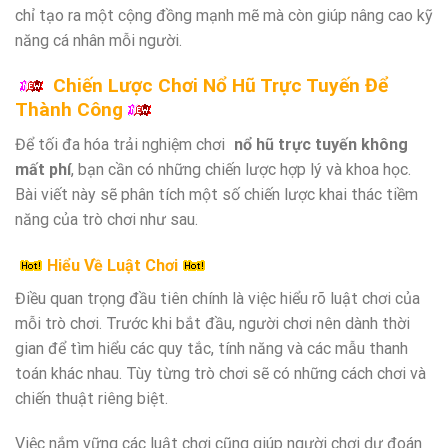
chỉ tạo ra một cộng đồng mạnh mẽ mà còn giúp nâng cao kỹ
năng cá nhân mỗi người.
Chiến Lược Chơi Nổ Hũ Trực Tuyến Để
Thành Công
Để tối đa hóa trải nghiệm chơi
nổ hũ trực tuyến không
mất phí
, bạn cần có những chiến lược hợp lý và khoa học.
Bài viết này sẽ phân tích một số chiến lược khai thác tiềm
năng của trò chơi như sau.
Hiểu Về Luật Chơi
Điều quan trọng đầu tiên chính là việc hiểu rõ luật chơi của
mỗi trò chơi. Trước khi bắt đầu, người chơi nên dành thời
gian để tìm hiểu các quy tắc, tính năng và các mẫu thanh
toán khác nhau. Tùy từng trò chơi sẽ có những cách chơi và
chiến thuật riêng biệt.
Việc nắm vững các luật chơi cũng giúp người chơi dự đoán