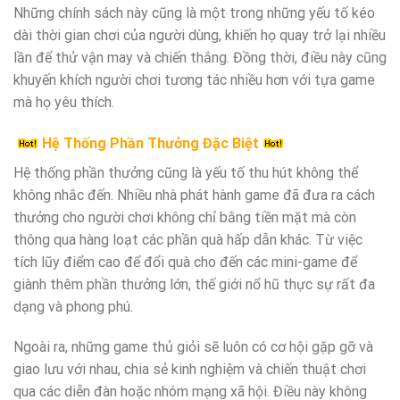
Những chính sách này cũng là một trong những yếu tố kéo
dài thời gian chơi của người dùng, khiến họ quay trở lại nhiều
lần để thử vận may và chiến thắng. Đồng thời, điều này cũng
khuyến khích người chơi tương tác nhiều hơn với tựa game
mà họ yêu thích.
Hệ Thống Phần Thưởng Đặc Biệt
Hệ thống phần thưởng cũng là yếu tố thu hút không thể
không nhắc đến. Nhiều nhà phát hành game đã đưa ra cách
thưởng cho người chơi không chỉ bằng tiền mặt mà còn
thông qua hàng loạt các phần quà hấp dẫn khác. Từ việc
tích lũy điểm cao để đổi quà cho đến các mini-game để
giành thêm phần thưởng lớn, thế giới nổ hũ thực sự rất đa
dạng và phong phú.
Ngoài ra, những game thủ giỏi sẽ luôn có cơ hội gặp gỡ và
giao lưu với nhau, chia sẻ kinh nghiệm và chiến thuật chơi
qua các diễn đàn hoặc nhóm mạng xã hội. Điều này không