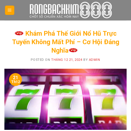
Skip
to
content
Khám Phá Thế Giới Nổ Hũ Trực
Tuyến Không Mất Phí – Cơ Hội Đáng
Nghĩa
POSTED ON
THÁNG 12 21, 2024
BY
ADMIN
21
Th12