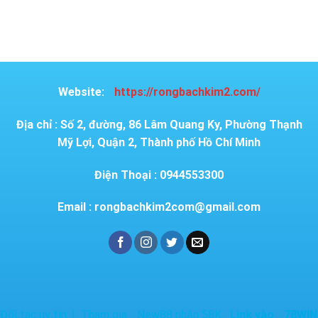
Website:
https://rongbachkim2.com/
Địa chỉ : Số 2, đường, 86 Lâm Quang Ky, Phường Thạnh
Mỹ Lợi, Quận 2, Thành phố Hồ Chí Minh
Điện Thoại : 0944553300
Email :
rongbachkim2com@gmail.com
Đối tác uy tín: | Tham gia
New88
nhận 58K
Link vào
78WIN