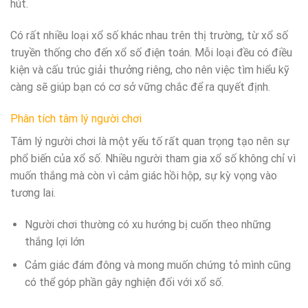
hút.
Có rất nhiều loại xổ số khác nhau trên thị trường, từ xổ số
truyền thống cho đến xổ số điện toán. Mỗi loại đều có điều
kiện và cấu trúc giải thưởng riêng, cho nên việc tìm hiểu kỹ
càng sẽ giúp bạn có cơ sở vững chắc để ra quyết định.
Phân tích tâm lý người chơi
Tâm lý người chơi là một yếu tố rất quan trọng tạo nên sự
phổ biến của xổ số. Nhiều người tham gia xổ số không chỉ vì
muốn thắng mà còn vì cảm giác hồi hộp, sự kỳ vọng vào
tương lai.
Người chơi thường có xu hướng bị cuốn theo những
thắng lợi lớn
Cảm giác đám đông và mong muốn chứng tỏ mình cũng
có thể góp phần gây nghiện đối với xổ số.