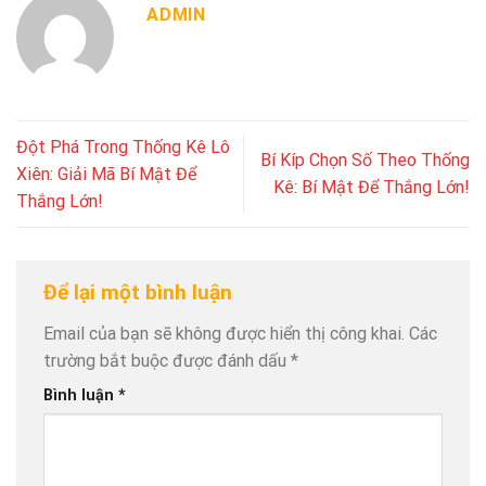
ADMIN
Đột Phá Trong Thống Kê Lô
Bí Kíp Chọn Số Theo Thống
Xiên: Giải Mã Bí Mật Để
Kê: Bí Mật Để Thắng Lớn!
Thắng Lớn!
Để lại một bình luận
Email của bạn sẽ không được hiển thị công khai.
Các
trường bắt buộc được đánh dấu
*
Bình luận
*