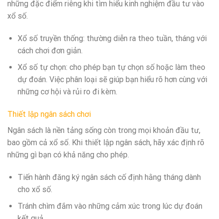
những đặc điểm riêng khi tìm hiểu kinh nghiệm đầu tư vào
xổ số.
Xổ số truyền thống: thường diễn ra theo tuần, tháng với
cách chơi đơn giản.
Xổ số tự chọn: cho phép bạn tự chọn số hoặc làm theo
dự đoán. Việc phân loại sẽ giúp bạn hiểu rõ hơn cùng với
những cơ hội và rủi ro đi kèm.
Thiết lập ngân sách chơi
Ngân sách là nền tảng sống còn trong mọi khoản đầu tư,
bao gồm cả xổ số. Khi thiết lập ngân sách, hãy xác định rõ
những gì bạn có khả năng cho phép.
Tiến hành đăng ký ngân sách cố định hằng tháng dành
cho xổ số.
Tránh chìm đắm vào những cảm xúc trong lúc dự đoán
kết quả.