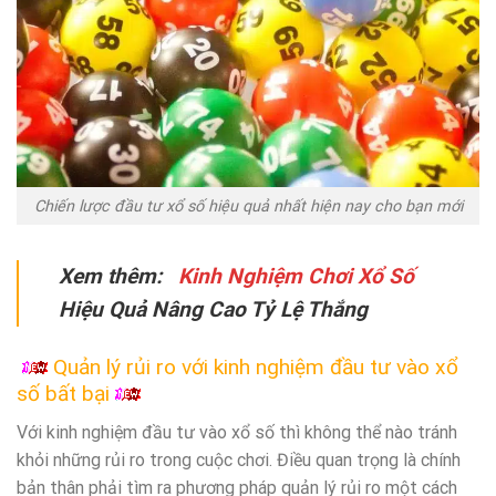
Chiến lược đầu tư xổ số hiệu quả nhất hiện nay cho bạn mới
Xem thêm:
Kinh Nghiệm Chơi Xổ Số
Hiệu Quả Nâng Cao Tỷ Lệ Thắng
Quản lý rủi ro với kinh nghiệm đầu tư vào xổ
số bất bại
Với kinh nghiệm đầu tư vào xổ số thì không thể nào tránh
khỏi những rủi ro trong cuộc chơi. Điều quan trọng là chính
bản thân phải tìm ra phương pháp quản lý rủi ro một cách