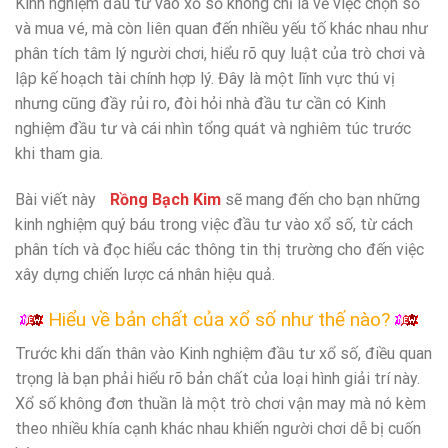
Kinh nghiệm đầu tư vào xổ số không chỉ là về việc chọn số
và mua vé, mà còn liên quan đến nhiều yếu tố khác nhau như
phân tích tâm lý người chơi, hiểu rõ quy luật của trò chơi và
lập kế hoạch tài chính hợp lý. Đây là một lĩnh vực thú vị
nhưng cũng đầy rủi ro, đòi hỏi nhà đầu tư cần có Kinh
nghiệm đầu tư và cái nhìn tổng quát và nghiêm túc trước
khi tham gia.
Bài viết này
Rồng Bạch Kim
sẽ mang đến cho bạn những
kinh nghiệm quý báu trong việc đầu tư vào xổ số, từ cách
phân tích và đọc hiểu các thông tin thị trường cho đến việc
xây dựng chiến lược cá nhân hiệu quả.
Hiểu về bản chất của xổ số như thế nào?
Trước khi dấn thân vào Kinh nghiệm đầu tư xổ số, điều quan
trọng là bạn phải hiểu rõ bản chất của loại hình giải trí này.
Xổ số không đơn thuần là một trò chơi vận may mà nó kèm
theo nhiều khía cạnh khác nhau khiến người chơi dễ bị cuốn