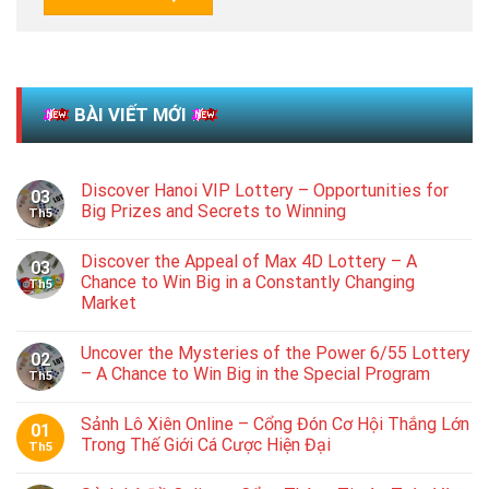
BÀI VIẾT MỚI
Discover Hanoi VIP Lottery – Opportunities for
03
Big Prizes and Secrets to Winning
Th5
Discover the Appeal of Max 4D Lottery – A
03
Chance to Win Big in a Constantly Changing
Th5
Market
Uncover the Mysteries of the Power 6/55 Lottery
02
– A Chance to Win Big in the Special Program
Th5
Sảnh Lô Xiên Online – Cổng Đón Cơ Hội Thắng Lớn
01
Trong Thế Giới Cá Cược Hiện Đại
Th5