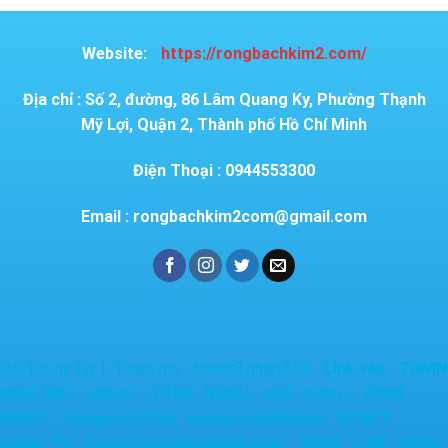
Website:
https://rongbachkim2.com/
Địa chỉ : Số 2, đường, 86 Lâm Quang Ky, Phường Thạnh
Mỹ Lợi, Quận 2, Thành phố Hồ Chí Minh
Điện Thoại : 0944553300
Email :
rongbachkim2com@gmail.com
Đối tác uy tín: | Tham gia
New88
nhận 58K
Link vào
78WIN
nhận 78k |
shbet
|
F168
NOHU
ok9
nohu
|
69VN
NOHU
luongson171tv
luongsontv60com
KUBET
Xoilac TV
https://nhacaiuytin66.com/
RR88
rr88
XX88