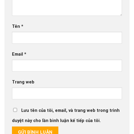
Tên
*
Email
*
Trang web
Lưu tên của tôi, email, và trang web trong trình
duyệt này cho lần bình luận kế tiếp của tôi.