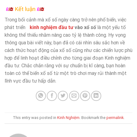
Kết luận
Trong bối cảnh mà xổ số ngày càng trở nên phổ biến, việc
phát triển
kinh nghiệm đầu tư
vào xổ số
là một yếu tố
không thể thiếu nhằm nâng cao tỷ lệ thành công. Hy vọng
thông qua bài viết này, bạn đã có cái nhìn sâu sắc hơn về
cách thức hoạt động của xổ số cũng như các chiến lược phù
hợp để linh hoạt điều chỉnh cho từng giai đoạn Kinh nghiệm
đầu tư. Chắc chắn rằng với sự chuẩn bị kĩ càng, bạn hoàn
toàn có thể biến xổ số từ một trò chơi may rủi thành một
lĩnh vực đầu tư hấp dẫn.
This entry was posted in
Kinh Nghiệm
. Bookmark the
permalink
.