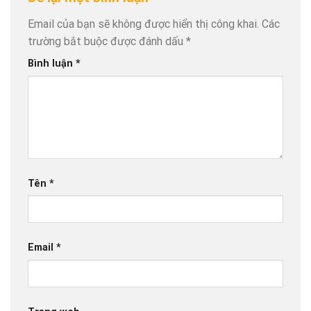
Email của bạn sẽ không được hiển thị công khai.
Các
trường bắt buộc được đánh dấu
*
Bình luận
*
Tên
*
Email
*