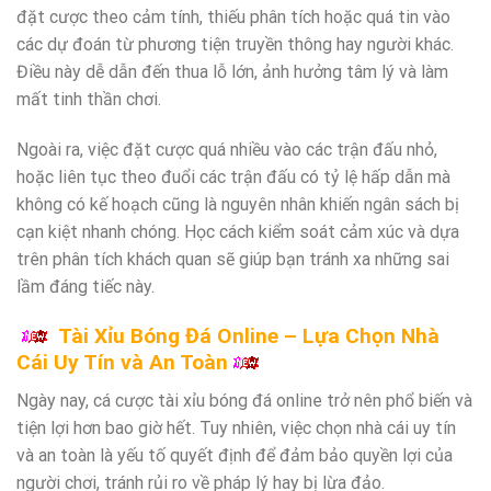
đặt cược theo cảm tính, thiếu phân tích hoặc quá tin vào
các dự đoán từ phương tiện truyền thông hay người khác.
Điều này dễ dẫn đến thua lỗ lớn, ảnh hưởng tâm lý và làm
mất tinh thần chơi.
Ngoài ra, việc đặt cược quá nhiều vào các trận đấu nhỏ,
hoặc liên tục theo đuổi các trận đấu có tỷ lệ hấp dẫn mà
không có kế hoạch cũng là nguyên nhân khiến ngân sách bị
cạn kiệt nhanh chóng. Học cách kiểm soát cảm xúc và dựa
trên phân tích khách quan sẽ giúp bạn tránh xa những sai
lầm đáng tiếc này.
Tài Xỉu Bóng Đá Online – Lựa Chọn Nhà
Cái Uy Tín và An Toàn
Ngày nay, cá cược tài xỉu bóng đá online trở nên phổ biến và
tiện lợi hơn bao giờ hết. Tuy nhiên, việc chọn nhà cái uy tín
và an toàn là yếu tố quyết định để đảm bảo quyền lợi của
người chơi, tránh rủi ro về pháp lý hay bị lừa đảo.