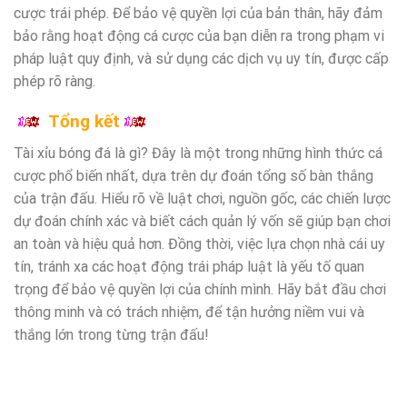
cược trái phép. Để bảo vệ quyền lợi của bản thân, hãy đảm
bảo rằng hoạt động cá cược của bạn diễn ra trong phạm vi
pháp luật quy định, và sử dụng các dịch vụ uy tín, được cấp
phép rõ ràng.
Tổng kết
Tài xỉu bóng đá là gì? Đây là một trong những hình thức cá
cược phổ biến nhất, dựa trên dự đoán tổng số bàn thắng
của trận đấu. Hiểu rõ về luật chơi, nguồn gốc, các chiến lược
dự đoán chính xác và biết cách quản lý vốn sẽ giúp bạn chơi
an toàn và hiệu quả hơn. Đồng thời, việc lựa chọn nhà cái uy
tín, tránh xa các hoạt động trái pháp luật là yếu tố quan
trọng để bảo vệ quyền lợi của chính mình. Hãy bắt đầu chơi
thông minh và có trách nhiệm, để tận hưởng niềm vui và
thắng lớn trong từng trận đấu!