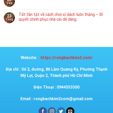
Th3
Tất tần tật về cách chơi xì dách luôn thắng – Bí
23
quyết chinh phục nhà cái dễ dàng
Th12
Website:
https://rongbachkim2.com/
Địa chỉ : Số 2, đường, 86 Lâm Quang Ky, Phường Thạnh
Mỹ Lợi, Quận 2, Thành phố Hồ Chí Minh
Điện Thoại : 0944553300
Email :
rongbachkim2com@gmail.com