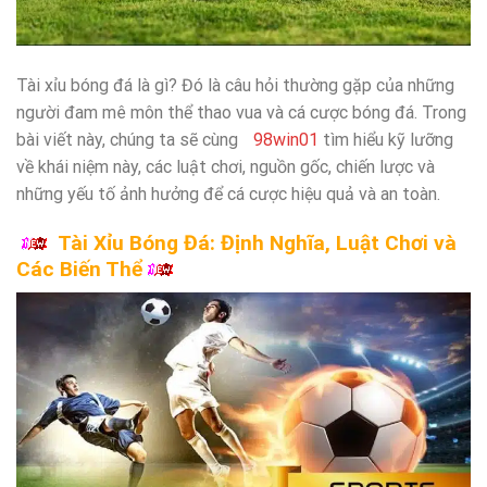
Tài xỉu bóng đá là gì? Đó là câu hỏi thường gặp của những
người đam mê môn thể thao vua và cá cược bóng đá. Trong
bài viết này, chúng ta sẽ cùng
98win01
tìm hiểu kỹ lưỡng
về khái niệm này, các luật chơi, nguồn gốc, chiến lược và
những yếu tố ảnh hưởng để cá cược hiệu quả và an toàn.
Tài Xỉu Bóng Đá: Định Nghĩa, Luật Chơi và
Các Biến Thể