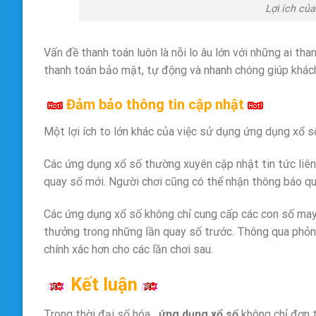
Lợi ích củ
Vấn đề thanh toán luôn là nỗi lo âu lớn với những ai t
thanh toán bảo mật, tự động và nhanh chóng giúp khác
Đảm bảo thông tin cập nhật
Một lợi ích to lớn khác của việc sử dụng ứng dụng xổ s
Các ứng dụng xổ số thường xuyên cập nhật tin tức liên
quay số mới. Người chơi cũng có thể nhận thông báo qu
Các ứng dụng xổ số không chỉ cung cấp các con số may 
thưởng trong những lần quay số trước. Thông qua phỏng 
chính xác hơn cho các lần chơi sau.
Kết luận
Trong thời đại số hóa,
ứng dụng xổ số
không chỉ đơn t