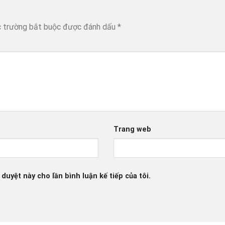
 trường bắt buộc được đánh dấu
*
Trang web
 duyệt này cho lần bình luận kế tiếp của tôi.