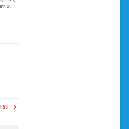
ành xu
nhất!