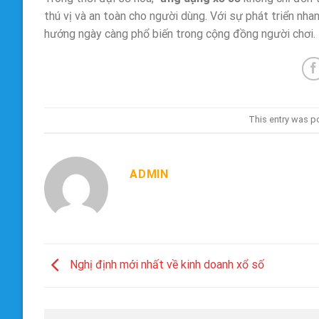
thú vị và an toàn cho người dùng. Với sự phát triển nha
hướng ngày càng phổ biến trong cộng đồng người chơi.
This entry was p
ADMIN
Nghị định mới nhất về kinh doanh xổ số