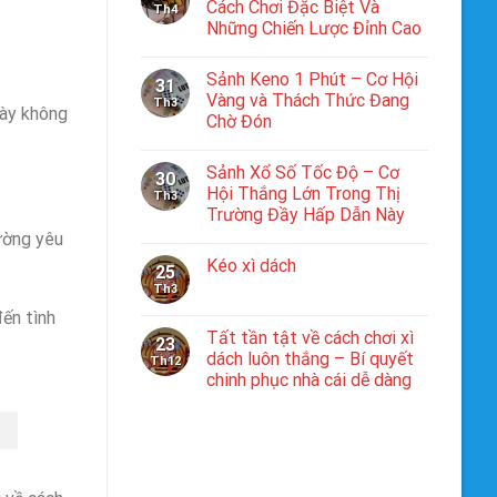
Cách Chơi Đặc Biệt Và
Th4
Những Chiến Lược Đỉnh Cao
Sảnh Keno 1 Phút – Cơ Hội
31
Vàng và Thách Thức Đang
Th3
này không
Chờ Đón
Sảnh Xổ Số Tốc Độ – Cơ
30
Hội Thắng Lớn Trong Thị
Th3
Trường Đầy Hấp Dẫn Này
hường yêu
Kéo xì dách
25
Th3
đến tình
Tất tần tật về cách chơi xì
23
dách luôn thắng – Bí quyết
Th12
chinh phục nhà cái dễ dàng