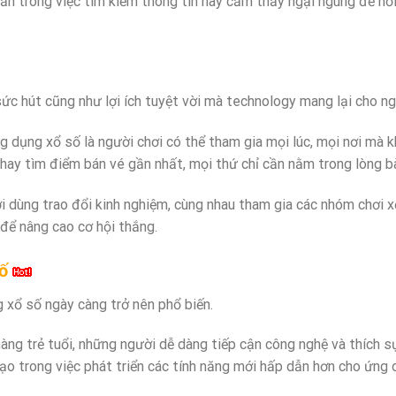
hẫn trong việc tìm kiếm thông tin hay cảm thấy ngại ngùng để hỏ
c hút cũng như lợi ích tuyệt vời mà technology mang lại cho ng
 dụng xổ số là người chơi có thể tham gia mọi lúc, mọi nơi mà k
hay tìm điểm bán vé gần nhất, mọi thứ chỉ cần nằm trong lòng bà
i dùng trao đổi kinh nghiệm, cùng nhau tham gia các nhóm chơi x
 để nâng cao cơ hội thắng.
ố
 xổ số ngày càng trở nên phổ biến.
ng trẻ tuổi, những người dễ dàng tiếp cận công nghệ và thích sự 
ạo trong việc phát triển các tính năng mới hấp dẫn hơn cho ứng