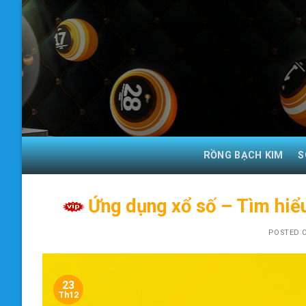
Skip
to
content
RỒNG BẠCH KIM
S
Ứng dụng xổ số – Tìm hiểu
POSTED 
23
Th12