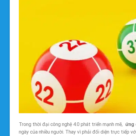
Trong thời đại công nghệ 4.0 phát triển mạnh mẽ,
ứng 
ngày của nhiều người. Thay vì phải đối diện trực tiếp v