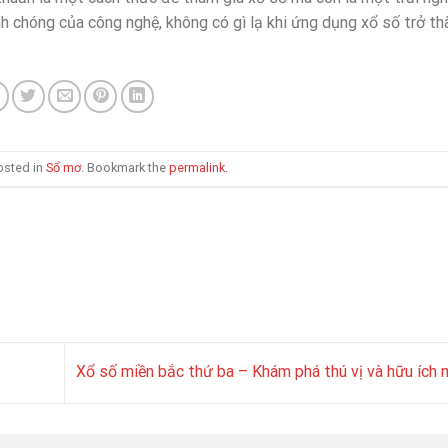
nh chóng của công nghệ, không có gì lạ khi ứng dụng xổ số trở th
osted in
Sổ mơ
. Bookmark the
permalink
.
Xổ số miền bắc thứ ba – Khám phá thú vị và hữu ích 