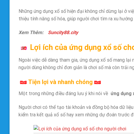
Những ứng dụng xổ số hiện đại không chỉ dừng lại ở vi
thiệu tính năng số hóa, giúp người chơi tìm ra xu hướng 
Xem Thêm:
Suncity88.city
Lợi ích của ứng dụng xổ số ch
Ngoài việc dễ dàng tham gia, ứng dụng xổ số mang lại nh
người dùng không chỉ đơn giản là chơi số mà còn trải ngh
Tiện lợi và nhanh chóng
Một trong những điều đáng lưu ý khi nói về
ứng dụng 
Người chơi có thể tạo tài khoản và đồng bộ hóa dữ liệu t
kiểm tra kết quả xổ số hay xem những dự đoán trước đó