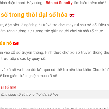
hình điện thoại. Hãy cùng
Bắn cá Suncity
tìm hiểu thêm nhé !
số trong thời đại số hóa
, đặc biệt là ngành giải trí và trò chơi may rủi như xổ số. Điều 
 làm tăng cường sự tương tác giữa người chơi và nhà tổ chức.
của nó
hận vào xổ số truyền thống. Hình thức chơi xổ số truyền thống t
trực tiếp ở các kỳ quay số.
 vé xổ số và theo dõi kết quả có thể trở nên khó khăn. Chưa kể 
ể làm giảm trải nghiệm mua xổ số.
 ứng dụng xổ số trong thời đại số hóa