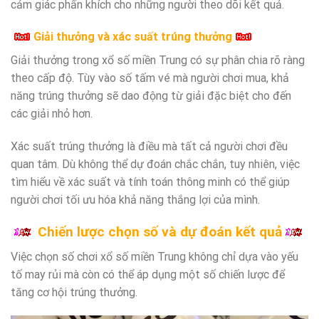
cảm giác phấn khích cho những người theo dõi kết quả.
Giải thưởng và xác suất trúng thưởng
Giải thưởng trong xổ số miền Trung có sự phân chia rõ ràng
theo cấp độ. Tùy vào số tấm vé mà người chơi mua, khả
năng trúng thưởng sẽ dao động từ giải đặc biệt cho đến
các giải nhỏ hơn.
Xác suất trúng thưởng là điều mà tất cả người chơi đều
quan tâm. Dù không thể dự đoán chắc chắn, tuy nhiên, việc
tìm hiểu về xác suất và tính toán thông minh có thể giúp
người chơi tối ưu hóa khả năng thắng lợi của mình.
Chiến lược chọn số và dự đoán kết quả
Việc chọn số chơi xổ số miền Trung không chỉ dựa vào yếu
tố may rủi mà còn có thể áp dụng một số chiến lược để
tăng cơ hội trúng thưởng.