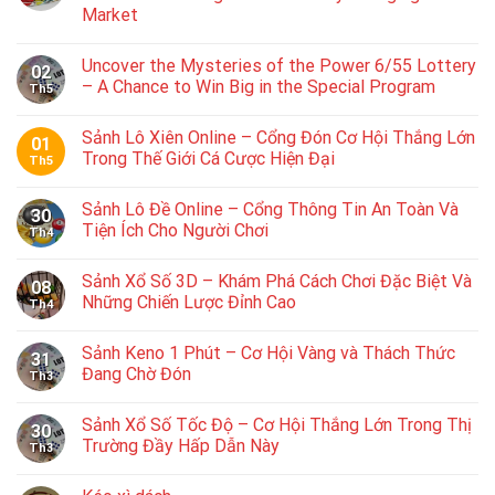
Market
Uncover the Mysteries of the Power 6/55 Lottery
02
– A Chance to Win Big in the Special Program
Th5
Sảnh Lô Xiên Online – Cổng Đón Cơ Hội Thắng Lớn
01
Trong Thế Giới Cá Cược Hiện Đại
Th5
Sảnh Lô Đề Online – Cổng Thông Tin An Toàn Và
30
Tiện Ích Cho Người Chơi
Th4
Sảnh Xổ Số 3D – Khám Phá Cách Chơi Đặc Biệt Và
08
Những Chiến Lược Đỉnh Cao
Th4
Sảnh Keno 1 Phút – Cơ Hội Vàng và Thách Thức
31
Đang Chờ Đón
Th3
Sảnh Xổ Số Tốc Độ – Cơ Hội Thắng Lớn Trong Thị
30
Trường Đầy Hấp Dẫn Này
Th3