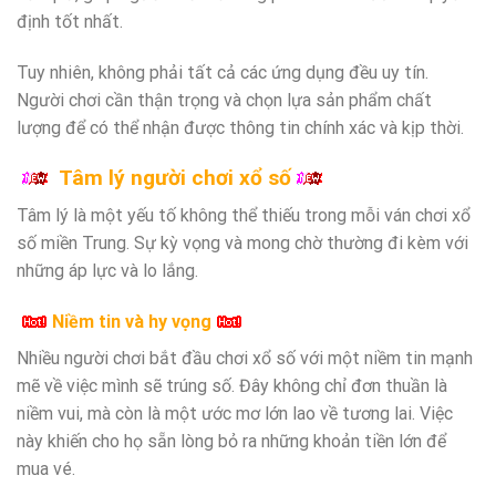
định tốt nhất.
Tuy nhiên, không phải tất cả các ứng dụng đều uy tín.
Người chơi cần thận trọng và chọn lựa sản phẩm chất
lượng để có thể nhận được thông tin chính xác và kịp thời.
Tâm lý người chơi xổ số
Tâm lý là một yếu tố không thể thiếu trong mỗi ván chơi xổ
số miền Trung. Sự kỳ vọng và mong chờ thường đi kèm với
những áp lực và lo lắng.
Niềm tin và hy vọng
Nhiều người chơi bắt đầu chơi xổ số với một niềm tin mạnh
mẽ về việc mình sẽ trúng số. Đây không chỉ đơn thuần là
niềm vui, mà còn là một ước mơ lớn lao về tương lai. Việc
này khiến cho họ sẵn lòng bỏ ra những khoản tiền lớn để
mua vé.