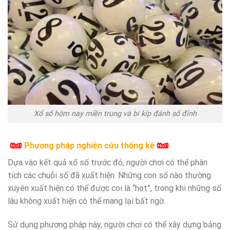
Xổ số hôm nay miền trung và bí kíp đánh số đỉnh
Phương pháp nghiên cứu thống kê
Dựa vào kết quả xổ số trước đó, người chơi có thể phân
tích các chuỗi số đã xuất hiện. Những con số nào thường
xuyên xuất hiện có thể được coi là “hot”, trong khi những số
lâu không xuất hiện có thể mang lại bất ngờ.
Sử dụng phương pháp này, người chơi có thể xây dựng bảng