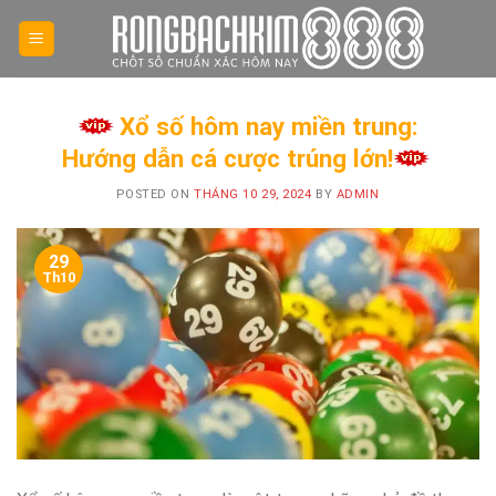
Skip
to
content
Xổ số hôm nay miền trung:
Hướng dẫn cá cược trúng lớn!
POSTED ON
THÁNG 10 29, 2024
BY
ADMIN
29
Th10